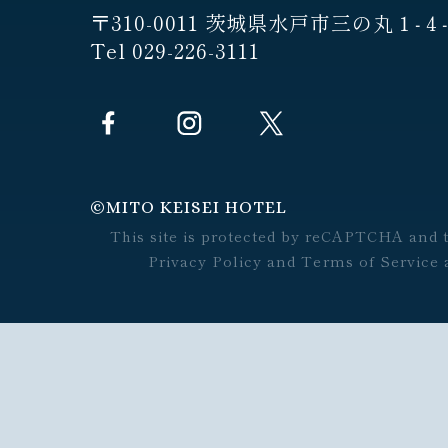
〒310-0011 茨城県水戸市三の丸１‐４
Tel 029-226-3111
©︎MITO KEISEI HOTEL
This site is protected by reCAPTCHA and 
Privacy Policy
and
Terms of Service
a