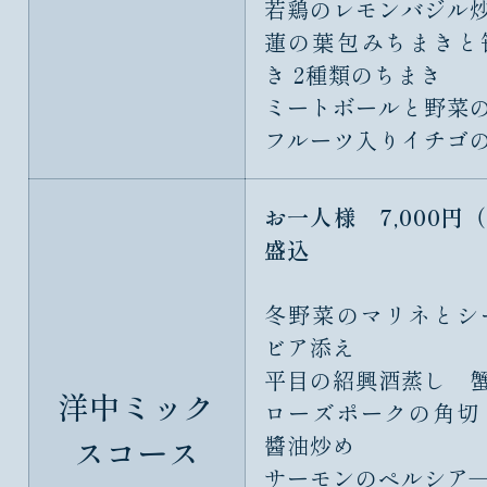
若鶏のレモンバジル
蓮の葉包みちまきと
き 2種類のちまき
ミートボールと野菜
フルーツ入りイチゴ
お一人様 7,000円
盛込
冬野菜のマリネとシ
ビア添え
平目の紹興酒蒸し 
洋中ミック
ローズポークの角切
スコース
醬油炒め
サーモンのペルシア