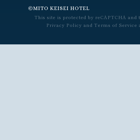
©︎MITO KEISEI HOTEL
This site is protected by reCAPTCHA and 
Privacy Policy
and
Terms of Service
a