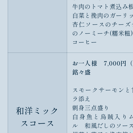
牛肉のトマト煮込み
白菜と挽肉のガーリ
杏仁ソースのチーズ
のノーミーチ(糯米糍
コーヒー
お一人様 7,000円
銘々盛
スモークサーモンと
ラ添え
刺身三点盛り
和洋ミック
白身魚と烏賊入り
スコース
ル 和風だしのソー