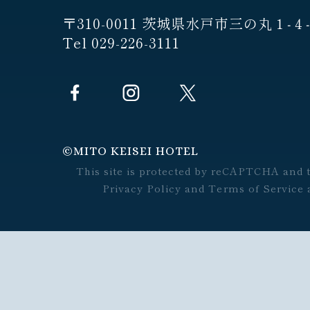
〒310-0011 茨城県水戸市三の丸１‐４
Tel 029-226-3111
©︎MITO KEISEI HOTEL
This site is protected by reCAPTCHA and 
Privacy Policy
and
Terms of Service
a